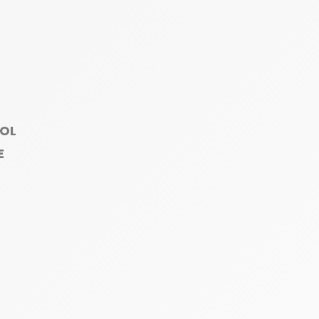
ROL
E