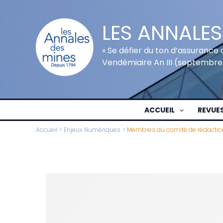
Aller
au
LES ANNALES
contenu
« Se défier du ton d’assurance 
Vendémiaire An III (septembre
ACCUEIL
REVUE
Accueil
Enjeux Numériques
Membres du comité de rédaction