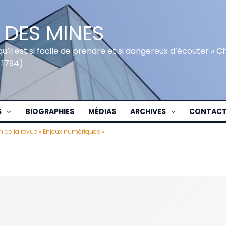
 DES MINES
qu’il est si facile de prendre et si dangereux d’écouter » 
 1794)
S
BIOGRAPHIES
MÉDIAS
ARCHIVES
CONTAC
 de la revue « Enjeux numériques »