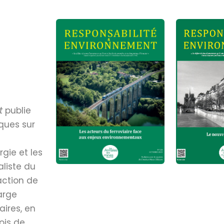
"
t
publie
ques sur
gie et les
aliste du
action de
arge
ires, en
ois de