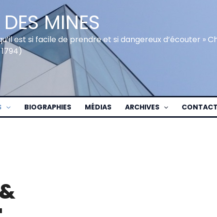
 DES MINES
qu’il est si facile de prendre et si dangereux d’écouter » 
 1794)
S
BIOGRAPHIES
MÉDIAS
ARCHIVES
CONTAC
 &