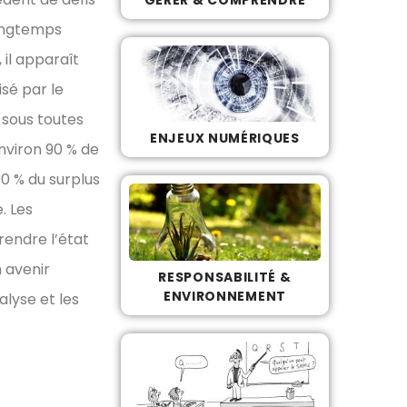
Longtemps
il apparaît
sé par le
n sous toutes
ENJEUX NUMÉRIQUES
environ 90 % de
30 % du surplus
. Les
endre l’état
n avenir
RESPONSABILITÉ &
ENVIRONNEMENT
alyse et les