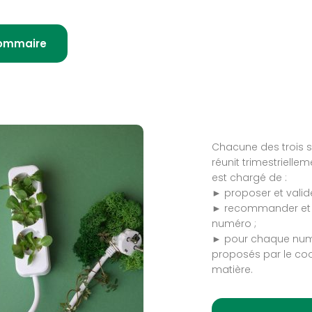
ommaire
Chacune des trois s
réunit trimestrielle
est chargé de :
► proposer et valid
► recommander et 
numéro ;
► pour chaque numér
proposés par le coor
matière.