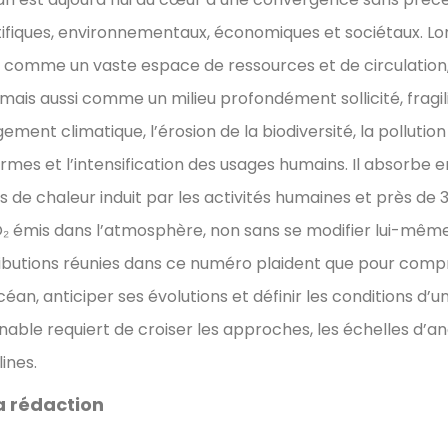
tifiques, environnementaux, économiques et sociétaux. 
 comme un vaste espace de ressources et de circulation, 
mais aussi comme un milieu profondément sollicité, fragili
ment climatique, l’érosion de la biodiversité, la pollutio
ormes et l’intensification des usages humains. Il absorbe 
s de chaleur induit par les activités humaines et près de 
₂ émis dans l’atmosphère, non sans se modifier lui-même
ibutions réunies dans ce numéro plaident que pour compr
céan, anticiper ses évolutions et définir les conditions d’u
nable requiert de croiser les approches, les échelles d’an
lines.
a rédaction