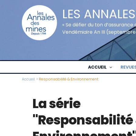
Aller
LES ANNALES
au
contenu
« Se défier du ton d’assurance 
Vendémiaire An III (septembre
ACCUEIL
REVUE
Accueil
Responsabilité & Environnement
La série
"Responsabilité