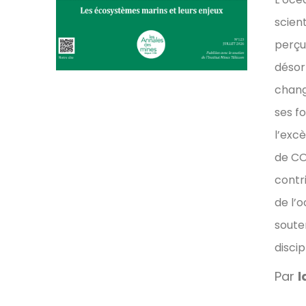
scien
perçu
désor
change
ses f
l’excè
de CO
contr
de l’o
soute
discip
Par
l