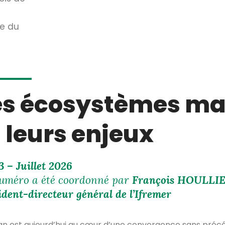
ue du
es écosystèmes ma
t leurs enjeux
3 – Juillet 2026
uméro a été coordonné par
François HOULLIE
ident-directeur général de l’Ifremer
an est aujourd’hui au cœur d’une convergence sans précé