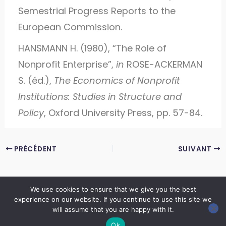
Semestrial Progress Reports to the
European Commission.
HANSMANN H. (1980), “The Role of
Nonprofit Enterprise”,
in
ROSE-ACKERMAN
S. (éd.),
The Economics of Nonprofit
Institutions: Studies in Structure and
Policy
, Oxford University Press, pp. 57-84.
PRÉCÉDENT
SUIVANT
We use cookies to ensure that we give you the best
experience on our website. If you continue to use this site we
Copyright © 2026 LES ANNALES DES MINES | Powered by
Thème WordPress Astra
will assume that you are happy with it.
Ok