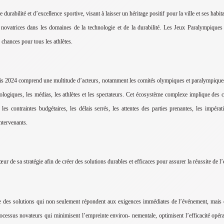
rabilité et d’excellence sportive, visant à laisser un héritage positif pour la ville et ses habita
es novatrices dans les domaines de la technologie et de la durabilité. Les Jeux Paralympiques
 chances pour tous les athlètes.
024 comprend une multitude d’acteurs, notamment les comités olympiques et paralympiques inter
hnologiques, les médias, les athlètes et les spectateurs. Cet écosystème complexe implique de
 contraintes budgétaires, les délais serrés, les attentes des parties prenantes, les impérati
ntervenants.
ur de sa stratégie afin de créer des solutions durables et efficaces pour assurer la réussite de 
re des solutions qui non seulement répondent aux exigences immédiates de l’événement, mais q
rocessus novateurs qui minimisent l’empreinte environ- nementale, optimisent l’efficacité opérat