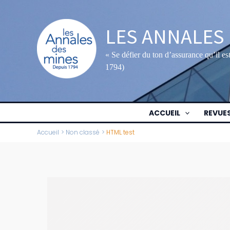
Aller
au
LES ANNALES
contenu
« Se défier du ton d’assurance qu’il e
1794)
ACCUEIL
REVUE
Accueil
Non classé
HTML test