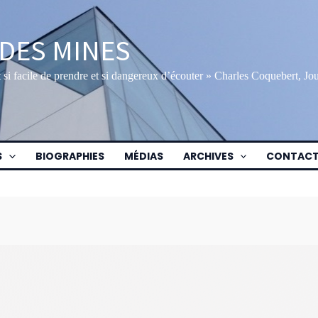
 DES MINES
st si facile de prendre et si dangereux d’écouter » Charles Coquebert, J
S
BIOGRAPHIES
MÉDIAS
ARCHIVES
CONTAC