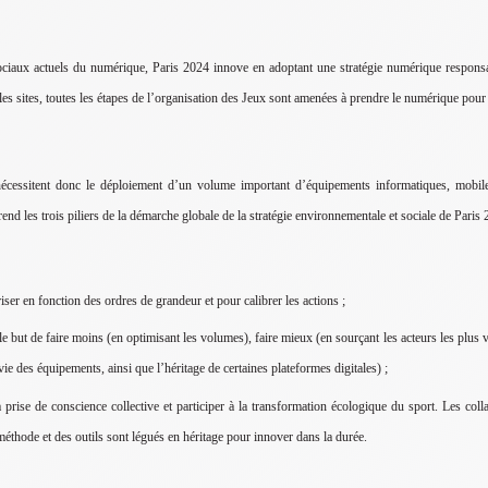
aux actuels du numérique, Paris 2024 innove en adoptant une stratégie numérique responsabl
s les sites, toutes les étapes de l’organisation des Jeux sont amenées à prendre le numérique pour
écessitent donc le déploiement d’un volume important d’équipements informatiques, mobiles
nd les trois piliers de la démarche globale de la stratégie environnementale et sociale de Paris 
er en fonction des ordres de grandeur et pour calibrer les actions ;
 but de faire moins (en optimisant les volumes), faire mieux (en sourçant les acteurs les plus v
vie des équipements, ainsi que l’héritage de certaines plateformes digitales) ;
prise de conscience collective et participer à la transformation écologique du sport. Les collab
éthode et des outils sont légués en héritage pour innover dans la durée.