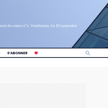
ournal des mines n°1, Vendémiaire An III (septembre
Recherch
T
S’ABONNER