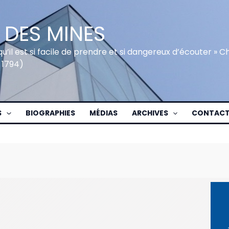
 DES MINES
qu’il est si facile de prendre et si dangereux d’écouter » 
 1794)
S
BIOGRAPHIES
MÉDIAS
ARCHIVES
CONTAC