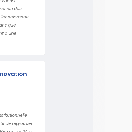
ence les
isation des
s licenciements
sans que
ent à une
nnovation
stitutionnelle
tif de regrouper
stère en matière