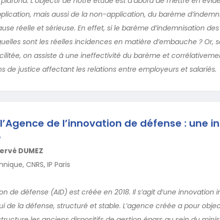
 plafond. L’objectif de notre étude est d’abord de mettre en évid
lication, mais aussi de la non-application, du barème d’indemn
se réelle et sérieuse. En effet, si le barème d’indemnisation de
 quelles sont les réelles incidences en matière d’embauche ? Or, 
ilitée, on assiste à une ineffectivité du barème et corrélativem
ns de justice affectant les relations entre employeurs et salariés.
 l’Agence de l’innovation de défense : une i
e
ervé DUMEZ
nique, CNRS, IP Paris
on de défense (AID) est créée en 2018. Il s’agit d’une innovation in
i de la défense, structuré et stable. L’agence créée a pour objec
ructure les anciens dispositifs de gestion épars au sein du mini