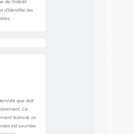
 de l’intérêt
 d’identifier les
istes.
demnité que doit
busivement. Ce
ment licencié. Le
ersée est soumise