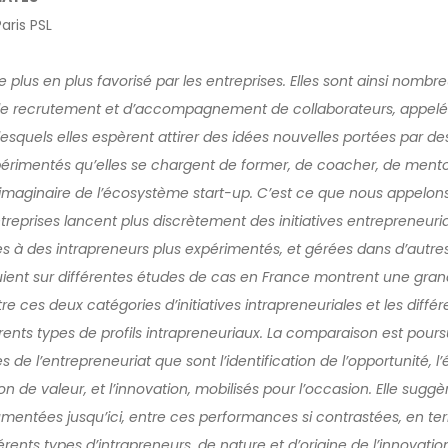
aris PSL
e plus en plus favorisé par les entreprises. Elles sont ainsi nombr
s de recrutement et d’accompagnement de collaborateurs, appe
 lesquels elles espèrent attirer des idées nouvelles portées par d
érimentés qu’elles se chargent de former, de coacher, de mentore
imaginaire de l’écosystème start-up. C’est ce que nous appelons 
reprises lancent plus discrètement des initiatives entrepreneuri
s à des intrapreneurs plus expérimentés, et gérées dans d’autres 
ient sur différentes études de cas en France montrent une gran
re ces deux catégories d’initiatives intrapreneuriales et les diffé
fférents types de profils intrapreneuriaux. La comparaison est pours
de l’entrepreneuriat que sont l’identification de l’opportunité,
on de valeur, et l’innovation, mobilisés pour l’occasion. Elle suggè
mentées jusqu’ici, entre ces performances si contrastées, en t
érents types d’intrapreneurs, de nature et d’origine de l’innovatio