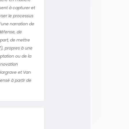
isent à capturer et
yser le processus
d’une narration de
 défense, de
 part, de mettre
7), propres à une
aptation ou de la
innovation
 Hargrave et Van
ensé à partir de