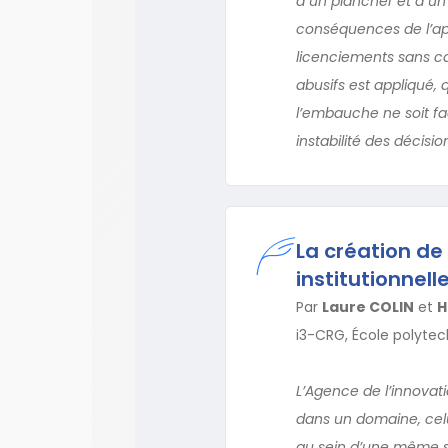
à un plancher et à un
conséquences de l’app
licenciements sans cau
abusifs est appliqué,
l’embauche ne soit fac
instabilité des décisio
La création de
institutionnell
Par
Laure COLIN
et
H
i3-CRG, École polytech
L’Agence de l’innovati
dans un domaine, celu
au sein d’une même st