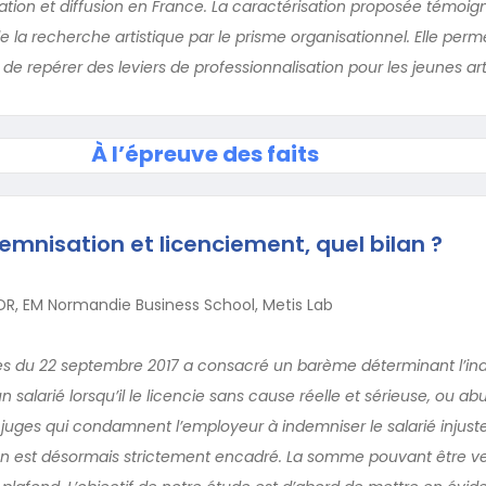
tion et diffusion en France. La caractérisation proposée témoigne
e la recherche artistique par le prisme organisationnel. Elle permet
 de repérer des leviers de professionnalisation pour les jeunes art
À l’épreuve des faits
mnisation et licenciement, quel bilan ?
HDR, EM Normandie Business School, Metis Lab
s du 22 septembre 2017 a consacré un barème déterminant l’in
n salarié lorsqu’il le licencie sans cause réelle et sérieuse, ou a
uges qui condamnent l’employeur à indemniser le salarié injuste
on est désormais strictement encadré. La somme pouvant être v