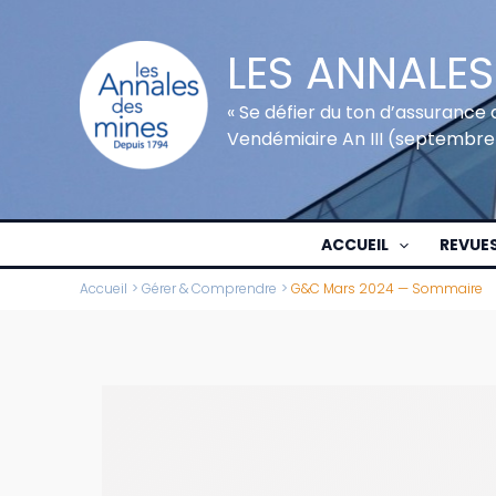
Aller
au
LES ANNALES
contenu
« Se défier du ton d’assurance 
Vendémiaire An III (septembre
ACCUEIL
REVUE
Accueil
Gérer & Comprendre
G&C Mars 2024 — Sommaire