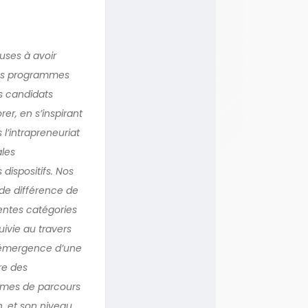
euses à avoir
lés programmes
es candidats
r, en s’inspirant
l’intrapreneuriat
ales
dispositifs. Nos
de différence de
rentes catégories
uivie au travers
 l’émergence d’une
re des
ermes de parcours
n, et son niveau