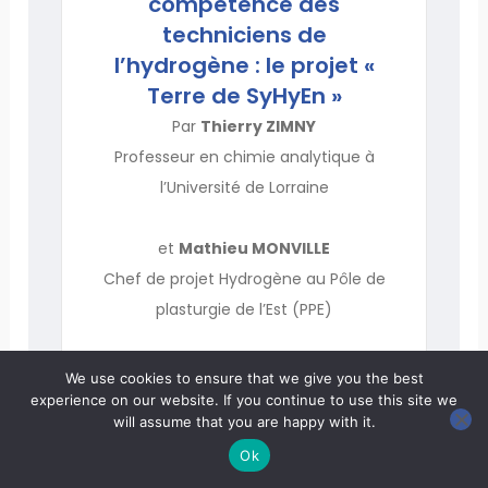
compétence des
techniciens de
l’hydrogène : le projet «
Terre de SyHyEn »
Par
Thierry ZIMNY
Professeur en chimie analytique à
l’Université de Lorraine
et
Mathieu MONVILLE
Chef de projet Hydrogène au Pôle de
plasturgie de l’Est (PPE)
La crise écologique et énergétique
We use cookies to ensure that we give you the best
actuelle accélère le développement
experience on our website. If you continue to use this site we
will assume that you are happy with it.
en France d’une filière de production
Ok
massive d’hydrogène bas-carbone, un