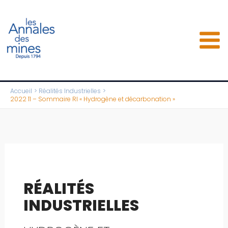
Aller
au
contenu
Accueil
Réalités Industrielles
2022 11 – Sommaire RI « Hydrogène et décarbonation »
RÉALITÉS
INDUSTRIELLES