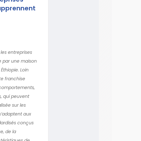
 apprennent
les entreprises
ée par une maison
Éthiopie. Loin
te franchise
e comportements,
s, qui peuvent
lisée sur les
 s’adaptent aux
ndardisés conçus
e, de la
téristiques de