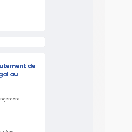
crutement de
gal au
changement
e Liège