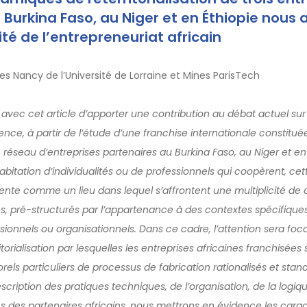
 Burkina Faso, au Niger et en Éthiopie nous
té de l’entrepreneuriat africain
s Nancy de l’Université de Lorraine et Mines ParisTech
vec cet article d’apporter une contribution au débat actuel sur 
ence, à partir de l’étude d’une franchise internationale constitu
réseau d’entreprises partenaires au Burkina Faso, au Niger et en 
bitation d’individualités ou de professionnels qui coopèrent, cet
sente comme un lieu dans lequel s’affrontent une multiplicité d
es, pré-structurés par l’appartenance à des contextes spécifique
sionnels ou organisationnels. Dans ce cadre, l’attention sera foca
orialisation par lesquelles les entreprises africaines franchisées
ls particuliers de processus de fabrication rationalisés et sta
description des pratiques techniques, de l’organisation, de la logiqu
tés des partenaires africains, nous mettrons en évidence les carac