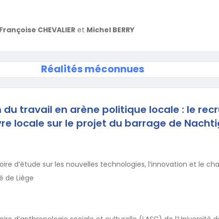
Françoise CHEVALIER
et
Michel BERRY
Réalités méconnues
du travail en arène politique locale : le re
e locale sur le projet du barrage de Nachti
ire d’étude sur les nouvelles technologies, l’innovation et le 
té de Liège
re d’anthropologie sociale et culturelle (LASC) de l’Université d