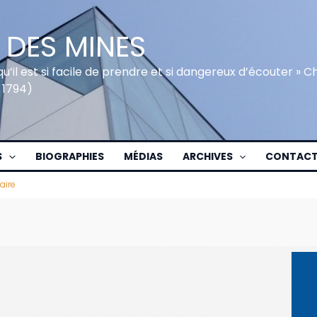
 DES MINES
qu’il est si facile de prendre et si dangereux d’écouter » 
 1794)
S
BIOGRAPHIES
MÉDIAS
ARCHIVES
CONTAC
aire