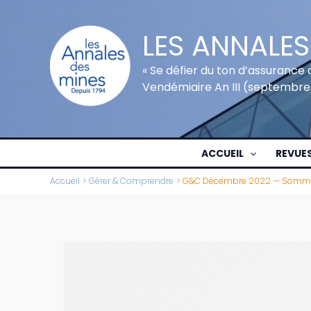
Aller
au
LES ANNALES
contenu
« Se défier du ton d’assurance 
Vendémiaire An III (septembre
ACCUEIL
REVUE
Accueil
Gérer & Comprendre
G&C Décembre 2022 — Somm