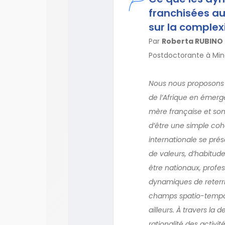
franchisées au
sur la complexi
Par
Roberta RUBINO
Postdoctorante à Mine
Nous nous proposons a
de l’Afrique en émerg
mère française et son 
d’être une simple coha
internationale se pré
de valeurs, d’habitud
être nationaux, profes
dynamiques de reterrit
champs spatio-tempore
ailleurs. À travers la 
rationalité des activi