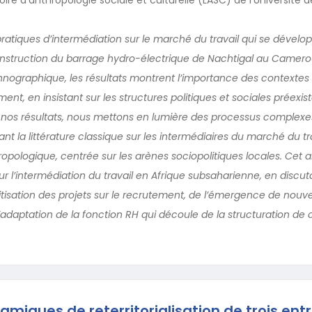
 pratiques d’intermédiation sur le marché du travail qui se dévelo
onstruction du barrage hydro-électrique de Nachtigal au Camero
nographique, les résultats montrent l’importance des contextes 
nt, en insistant sur les structures politiques et sociales préexist
 nos résultats, nous mettons en lumière des processus complexe
ant la littérature classique sur les intermédiaires du marché du tr
pologique, centrée sur les arènes sociopolitiques locales. Cet ar
 sur l’intermédiation du travail en Afrique subsaharienne, en discu
litisation des projets sur le recrutement, de l’émergence de nou
l’adaptation de la fonction RH qui découle de la structuration de
amiques de reterritorialisation de trois ent