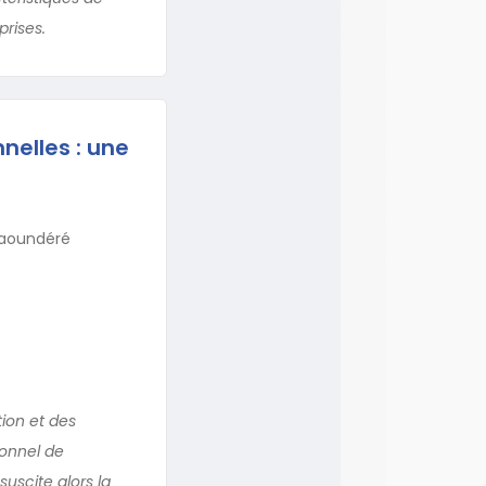
prises.
nelles : une
gaoundéré
ion et des
ionnel de
suscite alors la