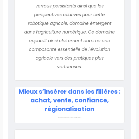
verrous persistants ainsi que les
perspectives relatives pour cette
robotique agricole, domaine émergent
dans l’agriculture numérique. Ce domaine
apparaît ainsi clairement comme une
composante essentielle de l’évolution
agricole vers des pratiques plus
vertueuses.
Mieux s’insérer dans les filières :
achat, vente, confiance,
régionalisation
Lorem ipsum dolor sit amet, consectetur adipiscing elit. Ut elit tellus, luctus nec ullamcorper mattis, pulvinar dapibus leo.