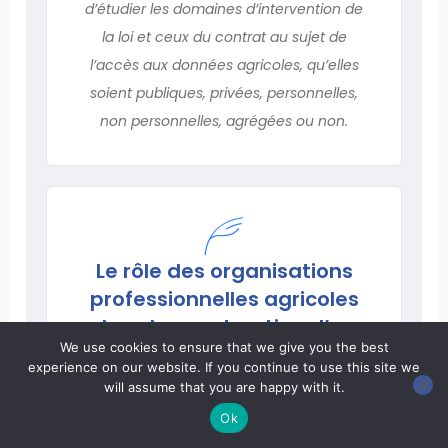
d’étudier les domaines d’intervention de
la loi et ceux du contrat au sujet de
l’accès aux données agricoles, qu’elles
soient publiques, privées, personnelles,
non personnelles, agrégées ou non.
Le rôle des organisations
professionnelles agricoles
dans la construction d’un
We use cookies to ensure that we give you the best
climat de confiance propice
experience on our website. If you continue to use this site we
aux échanges et à la
will assume that you are happy with it.
valorisation des données du
Ok
secteur agricole