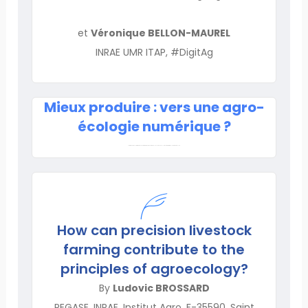
et
Véronique BELLON-MAUREL
INRAE UMR ITAP, #DigitAg
Mieux produire : vers une agro-
écologie numérique ?
Lorem ipsum dolor sit amet, consectetur adipiscing elit. Ut elit tellus, luctus nec ullamcorper mattis, pulvinar dapibus leo.
How can precision livestock
farming contribute to the
principles of agroecology?
By
Ludovic BROSSARD
PEGASE, INRAE, Institut Agro, F-35590, Saint