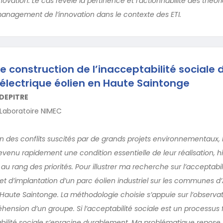
ovation. Le cas révèle la pertinence et l’actionnabilité des théor
nagement de l’innovation dans le contexte des ETI.
e construction de l’inacceptabilité sociale d
électrique éolien en Haute Saintonge
DEPITRE
 Laboratoire NIMEC
on des conflits suscités par de grands projets environnementaux,
venu rapidement une condition essentielle de leur réalisation, h
 au rang des priorités. Pour illustrer ma recherche sur l’acceptabilit
ojet d’implantation d’un parc éolien industriel sur les communes d
 Haute Saintonge. La méthodologie choisie s’appuie sur l’observat
hension d’un groupe. Si l’acceptabilité sociale est un processus fr
tabilité sociale s’enracine durablement. Ma problématique repose 