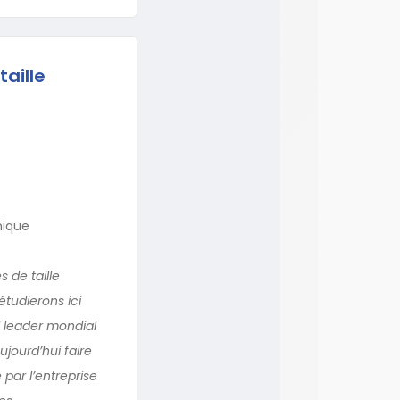
aille
nique
 de taille
étudierons ici
I leader mondial
jourd’hui faire
par l’entreprise