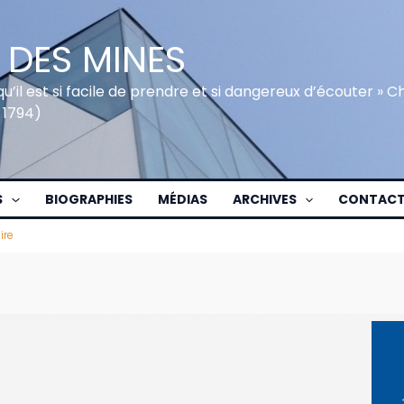
 DES MINES
qu’il est si facile de prendre et si dangereux d’écouter » 
 1794)
S
BIOGRAPHIES
MÉDIAS
ARCHIVES
CONTAC
ire