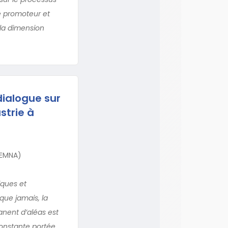
re promoteur et
 la dimension
dialogue sur
strie à
LEMNA)
iques et
 que jamais, la
anent d’aléas est
constante portée