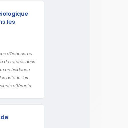
ciologique
ns les
mes d’échecs, ou
ion de retards dans
tre en évidence
des acteurs les
nients afférents.
 de