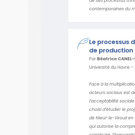
de ses processus d’inn
contemporaines du ma
Le processus d
de production 
Par
Béatrice CANEL-
Université du Havre –
Face à la multiplicati
acteurs sociaux est de
l’acceptabilité sociale
choisi d’étudier le pr
de Nieul-le-Virouil en
qui autorise la compré
construire, l’inaccep