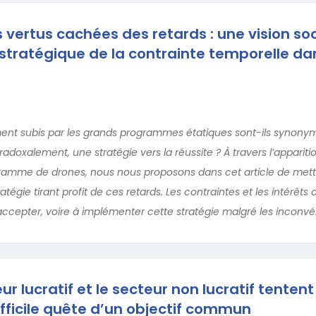
s vertus cachées des retards : une vision so
n stratégique de la contrainte temporelle da
ment subis par les grands programmes étatiques sont-ils synony
aradoxalement, une stratégie vers la réussite ? À travers l’apparit
gramme de drones, nous nous proposons dans cet article de met
tégie tirant profit de ces retards. Les contraintes et les intérêts 
accepter, voire à implémenter cette stratégie malgré les inconvé
r lucratif et le secteur non lucratif tentent
ifficile quête d’un objectif commun