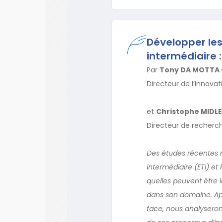
Développer les
intermédiaire 
Par
Tony DA MOTTA 
Directeur de l’innova
et
Christophe MIDL
Directeur de recherc
Des études récentes m
intermédiaire (ETI) et 
quelles peuvent être l
dans son domaine. Apr
face, nous analyseron