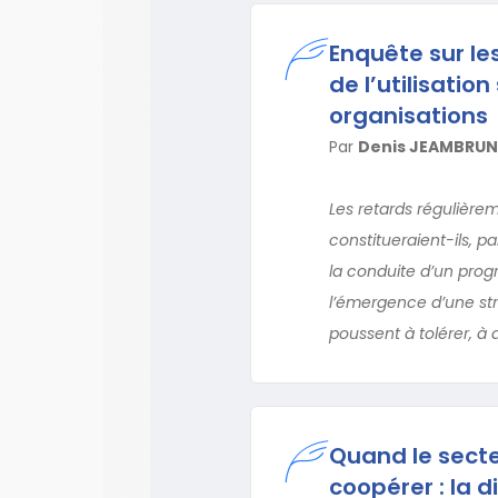
Enquête sur le
de l’utilisatio
organisations
Par
Denis JEAMBRUN
Les retards régulière
constitueraient-ils, p
la conduite d’un pro
l’émergence d’une stra
poussent à tolérer, à 
Quand le secteu
coopérer : la d