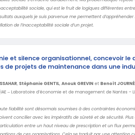
nacceptabilité sociale, qui est le fruit de logiques différentes ent
ésultats auxquels je suis parvenue me permettent d’appréhender
llation de l’inacceptabilité sociale d’un projet.
ie et silence organisationnel, concevoir le 
 cas de projets de maintenance dans une indu
ESSAHAR
,
Stéphanie GENTIL
,
Anouk GREVIN
et
Benoît JOURNÉ
 (IAE ‒ Laboratoire d’économie et de management de Nantes – 
aute fiabilité sont désormais soumises à des contraintes économ
doivent concilier avec les impératifs de sûreté et de sécurité. Plus
articulation entre un haut niveau de prescription et un flux perm
tions de ces organisations. Cela se traduit par une attention 