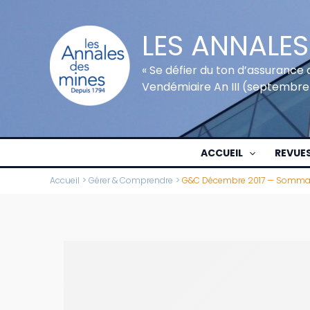
Aller
au
LES ANNALES
contenu
« Se défier du ton d’assurance 
Vendémiaire An III (septembre
ACCUEIL
REVUE
Accueil
Gérer & Comprendre
G&C Décembre 2017 — Somma