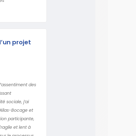
ies
’un projet
 l’assentiment des
issant
é sociale, j’ai
’Allas-Bocage et
ion participante,
agile et lent à
sur le processus