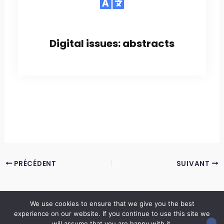
Digital issues: abstracts
PRÉCÉDENT
SUIVANT
We use cookies to ensure that we give you the best
experience on our website. If you continue to use this site we
Copyright © 2026 LES ANNALES DES MINES | Powered by
Thème WordPress Astra
will assume that you are happy with it.