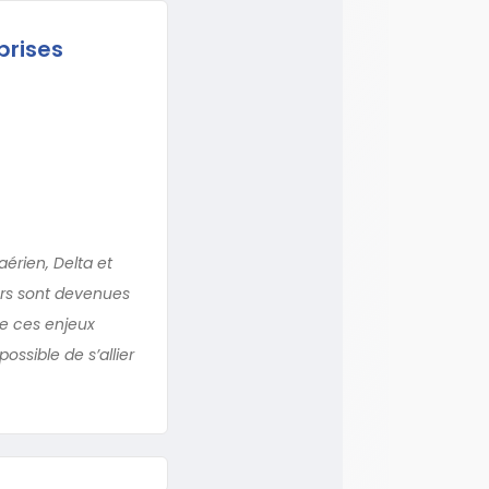
prises
érien, Delta et
urs sont devenues
de ces enjeux
ssible de s’allier