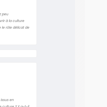
z peu
ir à la culture
le rôle délicat de
 issus en
 culture ? Y a-t-il