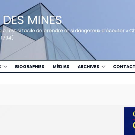
 DES MINES
qu’il est si facile de prendre et si dangereux d’écouter » 
 1794)
S
BIOGRAPHIES
MÉDIAS
ARCHIVES
CONTAC