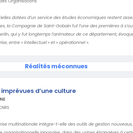
 des Organisations
trielles dotées d’un service des études économiques restent asse
es, la Compagnie de Saint-Gobain fut l’une des premières à s’ouvr
rlin, qui y fut longtemps l’animateur de ce département, évoque 
se, entre « intellectuel » et « opérationnel ».
Réalités méconnues
 imprévues d’une culture
RNE
 CNRS
e multinationale intègre-t-elle des outils de gestion nouveaux,
ure organisationnelle japonaise, dans des usines étrangères à cette