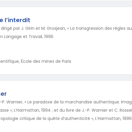
 l’interdit
irigé par J. Girin et M. Grosjean, « La transgression des règles au 
on Langage et Travail, 1996
entifique, École des mines de Paris
ser
J.-P. Warnier, « Le paradoxe de la marchandise authentique. Imagi
», L’Harmattan, 1994 ; et du livre de J.-P. Warnier et C. Rosseli
opologie critique de la quête d’authenticité », L’Harmattan, 1996