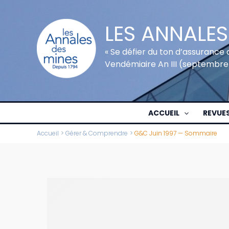
Aller
au
LES ANNALES
contenu
« Se défier du ton d’assurance 
Vendémiaire An III (septembre
ACCUEIL
REVUE
Accueil
Gérer & Comprendre
G&C Juin 1997 — Sommaire