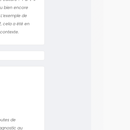
Ou bien encore
? L’exemple de
, cela a été en
 contexte.
outes de
iagnostic au