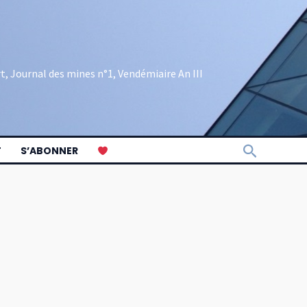
rt, Journal des mines n°1, Vendémiaire An III
Recherch
T
S’ABONNER