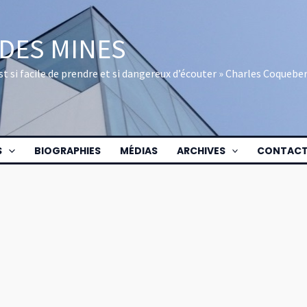
 DES MINES
 est si facile de prendre et si dangereux d’écouter » Charles Coquebe
S
BIOGRAPHIES
MÉDIAS
ARCHIVES
CONTAC