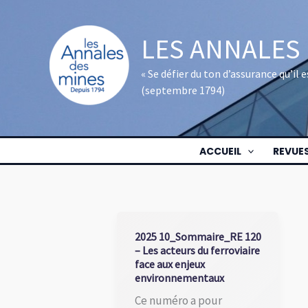
Aller
au
LES ANNALES
contenu
« Se défier du ton d’assurance qu’il
(septembre 1794)
ACCUEIL
REVUE
2025 10_Sommaire_RE 120
– Les acteurs du ferroviaire
face aux enjeux
environnementaux
Ce numéro a pour