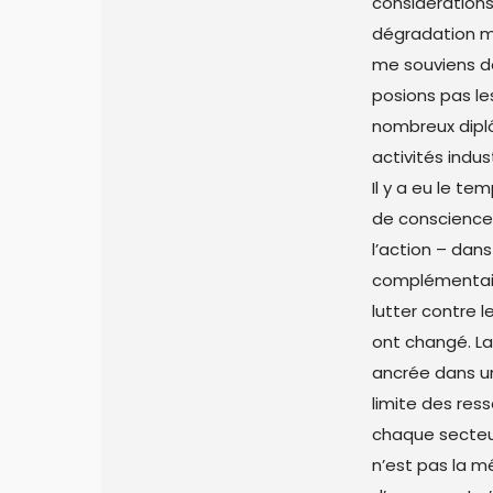
considérations
dégradation m
me souviens d
posions pas le
nombreux dipl
activités indus
Il y a eu le te
de conscience 
l’action – da
complémentaire
lutter contre 
ont changé. La
ancrée dans un
limite des res
chaque secteur
n’est pas la m