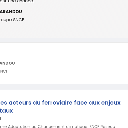
’est une chance.
 FARANDOU
groupe SNCF
RANDOU
SNCF
les acteurs du ferroviaire face aux enjeux
taux
R
mme Adaptation au Changement climatique, SNCF Réseau