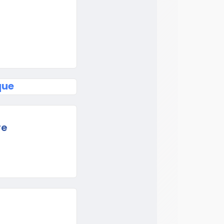
que
re