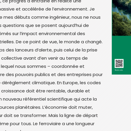
, ce progrès a entraîné en réalité une
assive et accélérée de l’environnement. Je
e mes débuts comme ingénieur, nous ne nous
s questions que se posent aujourd’hui de
ômés sur l’impact environnemental des
trielles. De ce point de vue, le monde a changé.
mps des lanceurs d’alerte, puis celui de la prise
collective avant d’en venir au temps de
ns lequel nous sommes – coordonnée et
 des pouvoirs publics et des entreprises pour
le dérèglement climatique. En Europe, les codes
 croissance doit être rentable, durable et
 nouveau référentiel scientifique qui acte la
sources planétaires. L’économie doit muter,
 doit se transformer. Mais la ligne de départ
ême pour tous. Le ferroviaire a une longueur