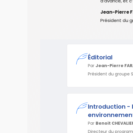
d’avance, et c
Jean-Pierre
Président du 
Éditorial
Par
Jean-Pierre FA
Président du groupe 
Introduction - 
environnemen
Par
Benoit CHEVALIE
Directeur du progra