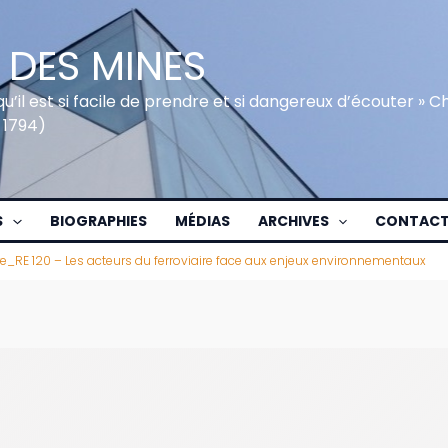
 DES MINES
qu’il est si facile de prendre et si dangereux d’écouter » 
 1794)
S
BIOGRAPHIES
MÉDIAS
ARCHIVES
CONTAC
RE 120 – Les acteurs du ferroviaire face aux enjeux environnementaux