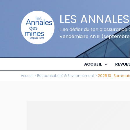
Aller
au
LES ANNALES
contenu
« Se défier du ton d’assurance 
Vendémiaire An III (septembre
ACCUEIL
REVUE
Accueil
Responsabilité & Environnement
2025 10_Sommaire_