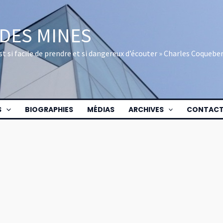
 DES MINES
 est si facile de prendre et si dangereux d’écouter » Charles Coquebe
S
BIOGRAPHIES
MÉDIAS
ARCHIVES
CONTAC