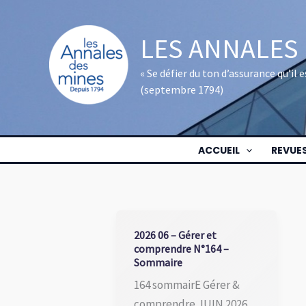
Aller
au
LES ANNALES
contenu
« Se défier du ton d’assurance qu’il
(septembre 1794)
ACCUEIL
REVUE
2026 06 – Gérer et
comprendre N°164 –
Sommaire
164 sommairE Gérer &
comprendre JUIN 2026