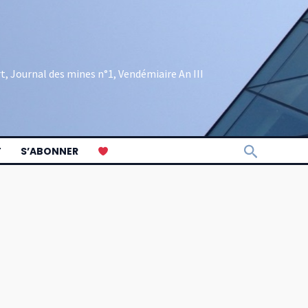
rt, Journal des mines n°1, Vendémiaire An III
Recherch
T
S’ABONNER