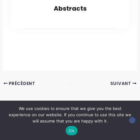
Abstracts
PRÉCÉDENT
SUIVANT
We use cookies to ensure that we give you the best
experience on our website. If you continue to use this site we
Copyright © 2026 LES ANNALES DES MINES | Powered by
Thème WordPress Astra
will assume that you are happy with it.
Ok