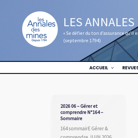
Aller
au
LES ANNALES
contenu
« Se défier du ton d’assurance qu’il
(septembre 1794)
ACCUEIL
REVUE
2026 06 – Gérer et
comprendre N°164 –
Sommaire
164 sommairE Gérer &
comprendre JUIN 2026