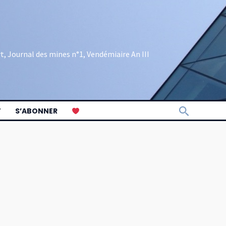
rt, Journal des mines n°1, Vendémiaire An III
Recherch
T
S’ABONNER