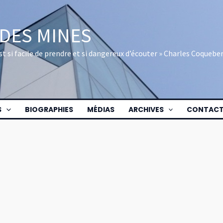
 DES MINES
 est si facile de prendre et si dangereux d’écouter » Charles Coquebe
S
BIOGRAPHIES
MÉDIAS
ARCHIVES
CONTAC