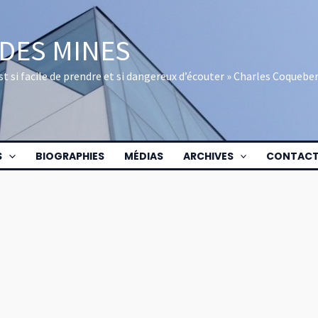
 DES MINES
 est si facile de prendre et si dangereux d’écouter » Charles Coquebe
S
BIOGRAPHIES
MÉDIAS
ARCHIVES
CONTAC