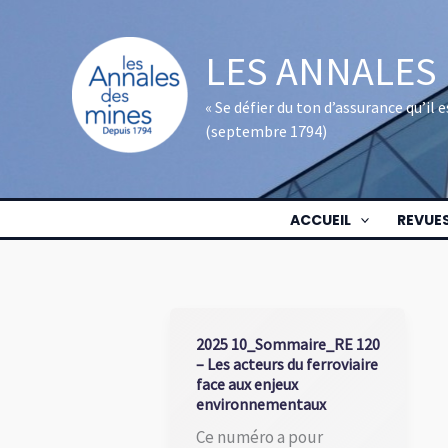
Aller
au
LES ANNALES
contenu
« Se défier du ton d’assurance qu’il
(septembre 1794)
ACCUEIL
REVUE
2025 10_Sommaire_RE 120
– Les acteurs du ferroviaire
face aux enjeux
environnementaux
Ce numéro a pour