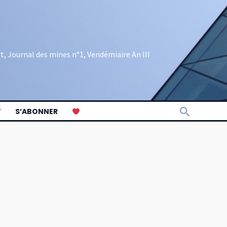
rt, Journal des mines n°1, Vendémiaire An III
Recherch
T
S’ABONNER