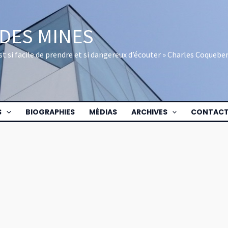
 DES MINES
 est si facile de prendre et si dangereux d’écouter » Charles Coquebe
S
BIOGRAPHIES
MÉDIAS
ARCHIVES
CONTAC