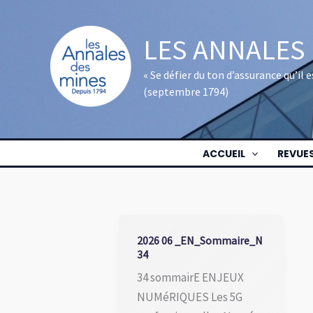
Aller
au
LES ANNALES
contenu
« Se défier du ton d’assurance qu’il
(septembre 1794)
ACCUEIL
REVUE
2026 06 _EN_Sommaire_N
34
34 sommairE ENJEUX
NUMéRIQUES Les 5G