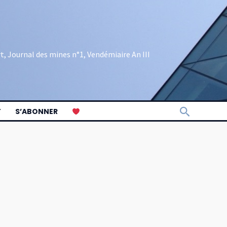
rt, Journal des mines n°1, Vendémiaire An III
Recherch
T
S’ABONNER