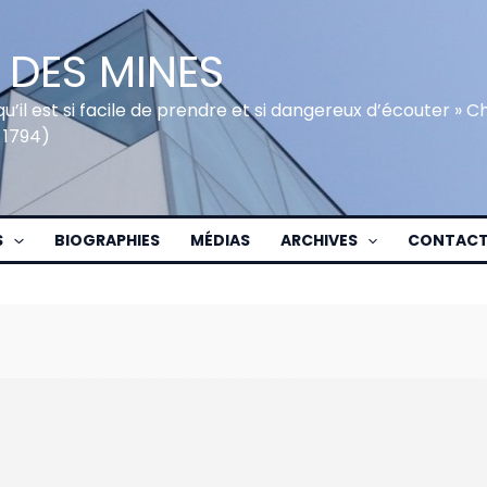
 DES MINES
qu’il est si facile de prendre et si dangereux d’écouter » 
 1794)
S
BIOGRAPHIES
MÉDIAS
ARCHIVES
CONTAC