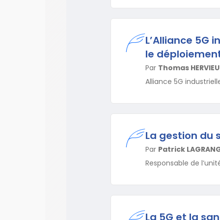
L’Alliance 5G in
le déploiement
Par
Thomas HERVIEU
Alliance 5G industriell
La gestion du 
Par
Patrick LAGRAN
Responsable de l’unit
La 5G et la sa