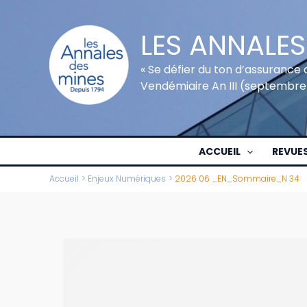
Aller
au
LES ANNALES
contenu
« Se défier du ton d’assurance 
Vendémiaire An III (septembre
ACCUEIL
REVUE
Accueil
Enjeux Numériques
2026 06 _EN_Sommaire_N 34