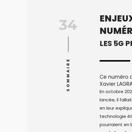
ENJEU
34
NUMÉR
LES 5G 
SOMMAIRE
Ce numéro a
Xavier LAGR
En octobre 2021
lancée, il falla
en leur expliq
technologie ét
pourraient en b