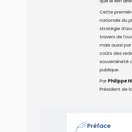
que le lien dire
Cette premièr
nationale du p
stratégie d’acc
travers de l’o
mais aussi par
coûts des rede
souveraineté o
publique.
Par
Philippe 
Président de la
Préface