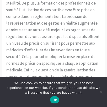
stérilité. De plus, la formation des professionnels de
santé à l’utilisation de ces outils devra être prise en
compte dans la réglementation. La précision de
la représentation et des gestes en réalité augmentée
et mixte est un autre défi majeur. Les organismes de
régulation devront s’assurer que les dispositifs offrent
un niveau de précision suffisant pour permettre aux
médecins d’effectuer des interventions en toute
sécurité. Cela pourrait impliquer la mise en place de
normes de précision spécifiques à chaque application
médicale. Enfin, la question de la généralisation des
procédures d’une application médicale à une autre
doit être abordée. Les régulateurs devront déterminer
We use cookies to ensure that we give you the best
experience on our website. If you continue to use this site we
si les dispositifs de XR peuvent être utilisés de
will assume that you are happy with it.
manière interchangeable entre différentes
Ok
applications, ou s’ils nécessitent des approbations