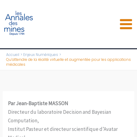
Aller
au
contenu
Accueil
Enjeux Numériques
Qu’attendre de la réalité virtuelle et augmentée pour les applications
médicales
Par Jean-Baptiste MASSON
Directeur du laboratoire Decision and Bayesian
Computation,
Institut Pasteur et directeur scientifique d’Avatar