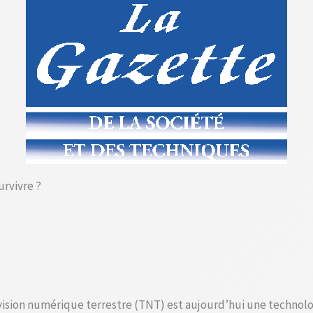
urvivre ?
vision numérique terrestre (TNT) est aujourd’hui une technolo