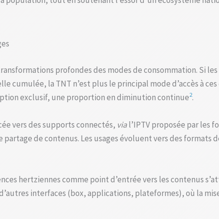
a population, tout en soutenant l’essor d’un écosystème nati
ges
s transformations profondes des modes de consommation. Si les
lle cumulée, la TNT n’est plus le principal mode d’accès à ces
2
tion exclusif, une proportion en diminution continue
.
cée vers des supports connectés,
via
l’IPTV proposée par les fo
 partage de contenus. Les usages évoluent vers des formats dé
ences hertziennes comme point d’entrée vers les contenus s’att
’autres interfaces (box, applications, plateformes), où la mis