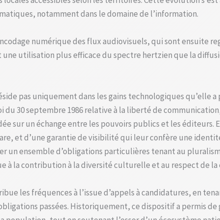
 locales accessibles selon les territoires. Cette évolution s’e
matiques, notamment dans le domaine de l’information.
encodage numérique des flux audiovisuels, qui sont ensuite reg
 une utilisation plus efficace du spectre hertzien que la diffu
réside pas uniquement dans les gains technologiques qu’elle a p
oi du 30 septembre 1986 relative à la liberté de communication
ée sur un échange entre les pouvoirs publics et les éditeurs. E
e, et d’une garantie de visibilité qui leur confère une identi
er un ensemble d’obligations particulières tenant au pluralism
à la contribution à la diversité culturelle et au respect de la
 attribue les fréquences à l’issue d’appels à candidatures, e
 obligations passées. Historiquement, ce dispositif a permis de 