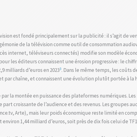
ion est fondé principalement sur la publicité : il s’agit de v
hégémonie de la télévision comme outil de consommation audiov
cès internet, téléviseurs connectés) modifie son modèle écono
our les éditeurs connaissent une érosion progressive : le chiffr
3
2,9 milliards d’euros en 2023
. Dans le même temps, les coûts de
 et par chaîne, et connaissent une évolution plutôt portée à la 
e par la montée en puissance des plateformes numériques. Les 
 part croissante de l’audience et des revenus. Les groupes aud
ce.tv, Arte), mais leur poids économique reste limité en comparai
 environ 1,44 milliard d’euros, soit près de dix fois celui de T