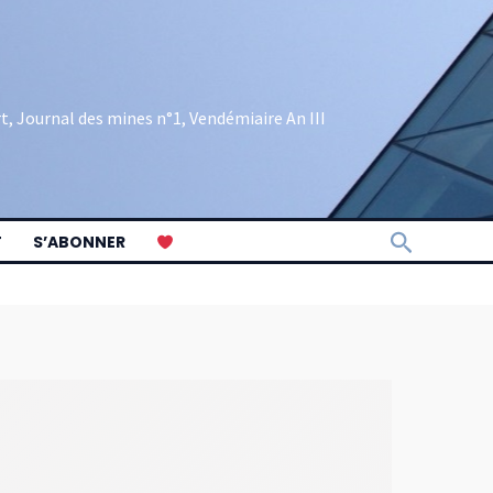
rt, Journal des mines n°1, Vendémiaire An III
Recherch
T
S’ABONNER