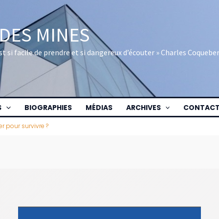
 DES MINES
 est si facile de prendre et si dangereux d’écouter » Charles Coquebe
S
BIOGRAPHIES
MÉDIAS
ARCHIVES
CONTAC
er pour survivre ?