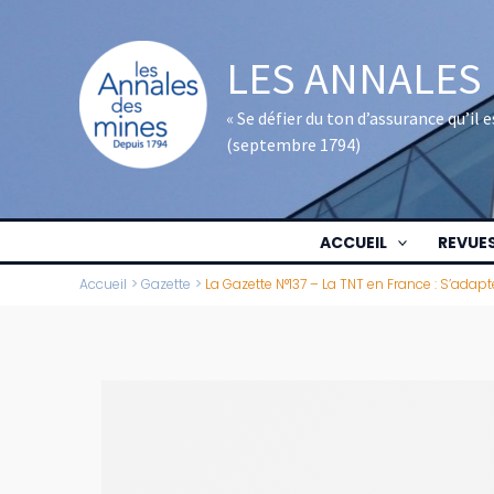
Aller
au
LES ANNALES
contenu
« Se défier du ton d’assurance qu’il
(septembre 1794)
ACCUEIL
REVUE
Accueil
Gazette
La Gazette N°137 – La TNT en France : S’adapt