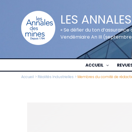
Aller
au
LES ANNALES
contenu
« Se défier du ton d’assurance 
Vendémiaire An III (septembre
ACCUEIL
REVUE
Accueil
Réalités Industrielles
Membres du comité de rédactio