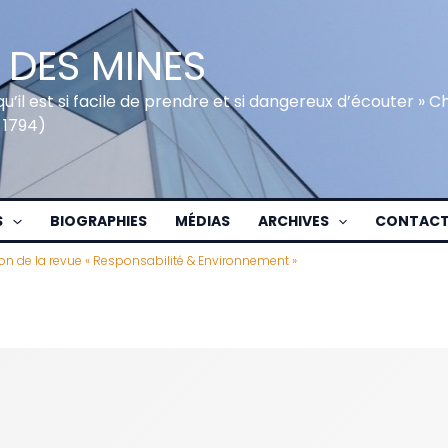
 DES MINES
qu’il est si facile de prendre et si dangereux d’écouter » 
 1794)
S
BIOGRAPHIES
MÉDIAS
ARCHIVES
CONTAC
n de la revue « Responsabilité & Environnement »