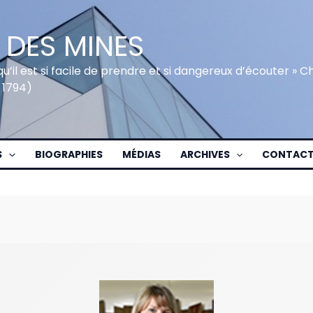
 DES MINES
qu’il est si facile de prendre et si dangereux d’écouter » 
 1794)
S
BIOGRAPHIES
MÉDIAS
ARCHIVES
CONTAC