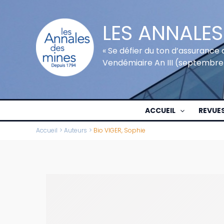
Aller
au
LES ANNALES
contenu
« Se défier du ton d’assurance 
Vendémiaire An III (septembre
ACCUEIL
REVUE
Accueil
Auteurs
Bio VIGER, Sophie