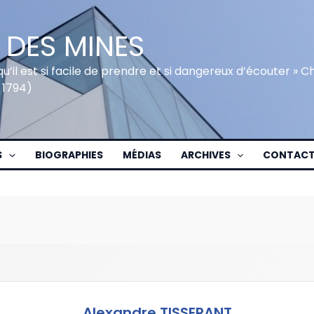
 DES MINES
qu’il est si facile de prendre et si dangereux d’écouter » 
 1794)
S
BIOGRAPHIES
MÉDIAS
ARCHIVES
CONTAC
Alexandre TISSERANT