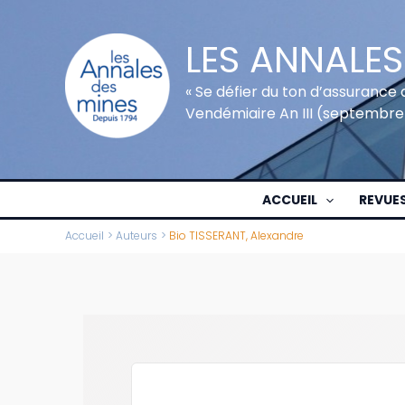
Aller
au
LES ANNALES
contenu
« Se défier du ton d’assurance 
Vendémiaire An III (septembre
ACCUEIL
REVUE
Accueil
Auteurs
Bio TISSERANT, Alexandre