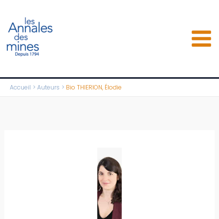
Aller
au
contenu
Accueil
Auteurs
Bio THIERION, Élodie