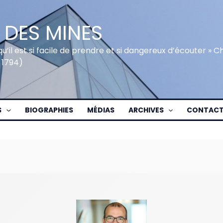
 DES MINES
qu’il est si facile de prendre et si dangereux d’écouter » 
 1794)
S
BIOGRAPHIES
MÉDIAS
ARCHIVES
CONTAC