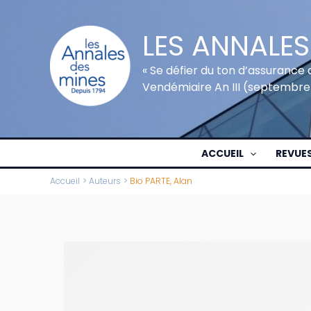
Aller
au
LES ANNALES
contenu
« Se défier du ton d’assurance 
Vendémiaire An III (septembre
ACCUEIL
REVUE
Accueil
Auteurs
Bio PARTE, Alan