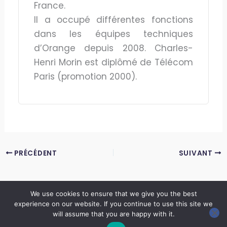
France.
Il a occupé différentes fonctions
dans les équipes techniques
d’Orange depuis 2008. Charles-
Henri Morin est diplômé de Télécom
Paris (promotion 2000).
PRÉCÉDENT
SUIVANT
We use cookies to ensure that we give you the best
experience on our website. If you continue to use this site we
Copyright © 2026 LES ANNALES DES MINES | Powered by
Thème WordPress Astra
will assume that you are happy with it.