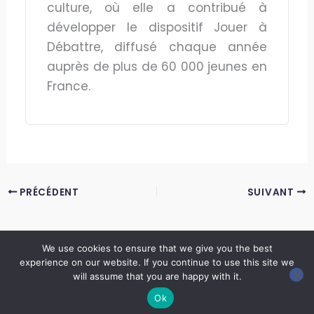
culture, où elle a contribué à
développer le dispositif Jouer à
Débattre, diffusé chaque année
auprès de plus de 60 000 jeunes en
France.
PRÉCÉDENT
SUIVANT
We use cookies to ensure that we give you the best
experience on our website. If you continue to use this site we
Copyright © 2026 LES ANNALES DES MINES | Powered by
Thème WordPress Astra
will assume that you are happy with it.
Ok