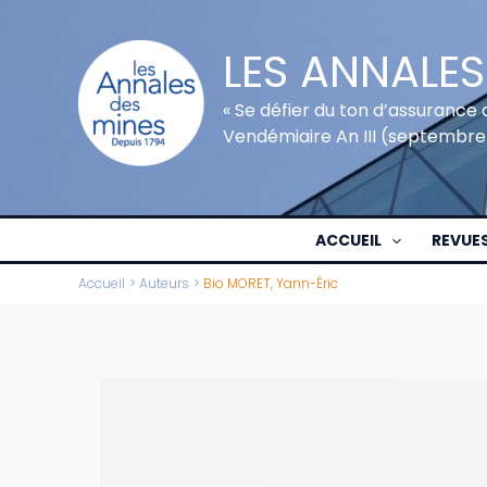
Aller
au
LES ANNALES
contenu
« Se défier du ton d’assurance 
Vendémiaire An III (septembre
ACCUEIL
REVUE
Accueil
Auteurs
Bio MORET, Yann-Éric