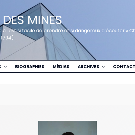
 DES MINES
qu’il est si facile de prendre et si dangereux d’écouter » 
 1794)
S
BIOGRAPHIES
MÉDIAS
ARCHIVES
CONTAC