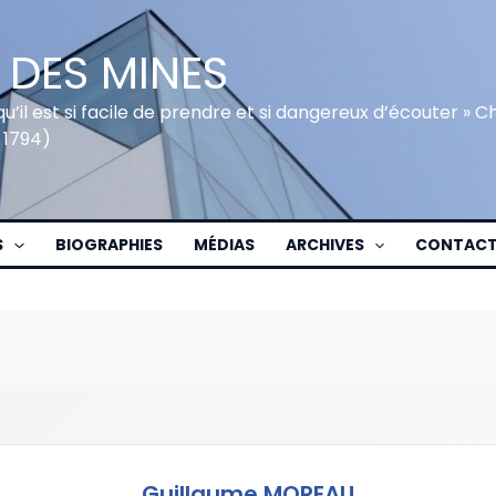
 DES MINES
qu’il est si facile de prendre et si dangereux d’écouter » 
 1794)
S
BIOGRAPHIES
MÉDIAS
ARCHIVES
CONTAC
Guillaume MOREAU