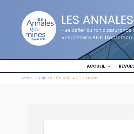
Aller
au
LES ANNALES
contenu
« Se défier du ton d’assurance 
Vendémiaire An III (septembre
ACCUEIL
REVUE
Accueil
Auteurs
Bio MOREAU, Guillaume