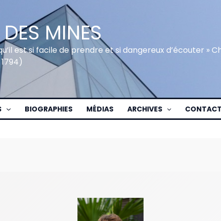
 DES MINES
qu’il est si facile de prendre et si dangereux d’écouter » 
 1794)
S
BIOGRAPHIES
MÉDIAS
ARCHIVES
CONTAC