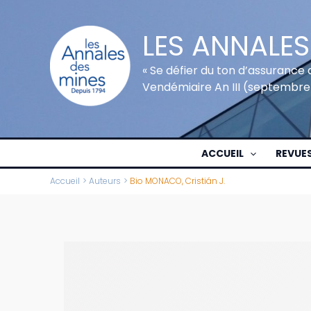
Aller
au
LES ANNALES
contenu
« Se défier du ton d’assurance 
Vendémiaire An III (septembre
ACCUEIL
REVUE
Accueil
Auteurs
Bio MONACO, Cristián J.