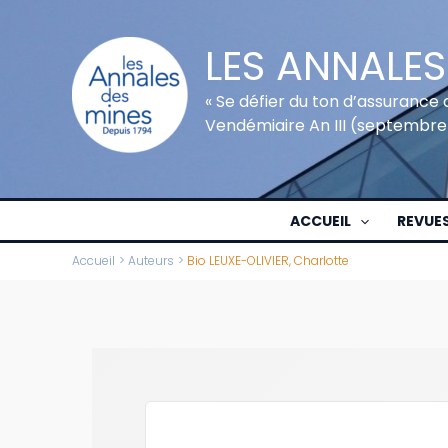
Aller
au
LES ANNALES
contenu
« Se défier du ton d’assurance 
Vendémiaire An III (septembre
ACCUEIL
REVUE
Accueil
Auteurs
Bio LEUXE-OLIVIER, Charlotte