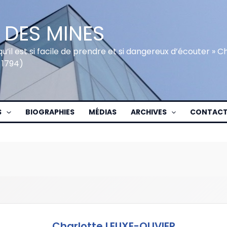
 DES MINES
qu’il est si facile de prendre et si dangereux d’écouter » 
 1794)
S
BIOGRAPHIES
MÉDIAS
ARCHIVES
CONTAC
Charlotte LEUXE-OLIVIER