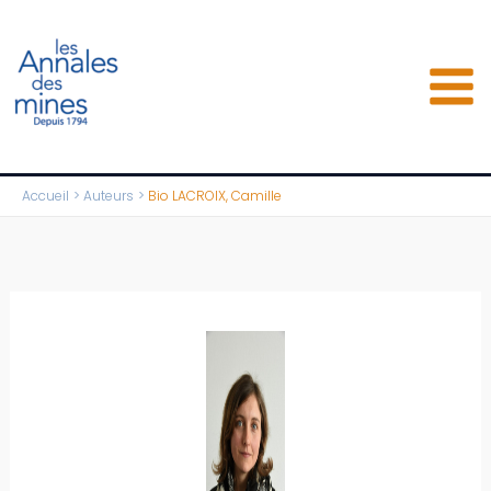
Aller
au
contenu
Accueil
Auteurs
Bio LACROIX, Camille