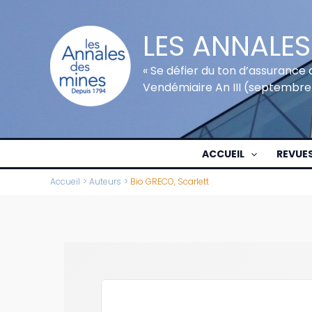
Aller
au
LES ANNALES
contenu
« Se défier du ton d’assurance 
Vendémiaire An III (septembre
ACCUEIL
REVUE
Accueil
Auteurs
Bio GRECO, Scarlett