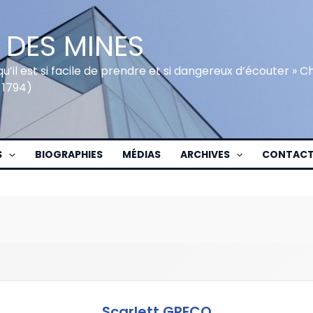
 DES MINES
qu’il est si facile de prendre et si dangereux d’écouter » 
 1794)
S
BIOGRAPHIES
MÉDIAS
ARCHIVES
CONTAC
Scarlett GRECO