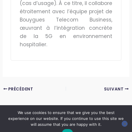
(cas d’usage). À ce titre, il collabore
étroitement avec l’équipe projet de
Bouygues Telecom Business,
œuvrant à l’intégration concrète
de la 5G en environnement
hospitalier.
PRÉCÉDENT
SUIVANT
We use cookies to ensure that we give you the best
experience on our website. If you continue to use this site we
Copyright © 2026 LES ANNALES DES MINES | Powered by
Thème WordPress Astra
will assume that you are happy with it.