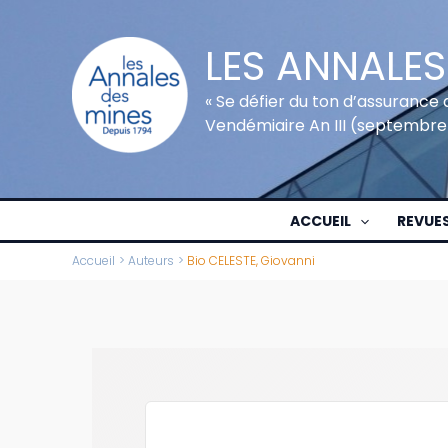
Aller
au
LES ANNALES
contenu
« Se défier du ton d’assurance 
Vendémiaire An III (septembre
ACCUEIL
REVUE
Accueil
Auteurs
Bio CELESTE, Giovanni