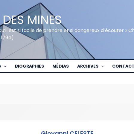
 DES MINES
qu’il est si facile de prendre et si dangereux d’écouter » 
 1794)
S
BIOGRAPHIES
MÉDIAS
ARCHIVES
CONTAC
Giovanni CELESTE