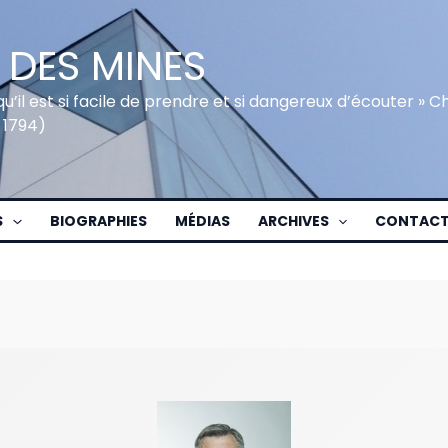
 DES MINES
qu’il est si facile de prendre et si dangereux d’écouter » 
 1794)
S
BIOGRAPHIES
MÉDIAS
ARCHIVES
CONTAC