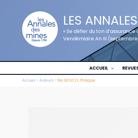
Aller
au
LES ANNALES
contenu
« Se défier du ton d’assurance 
Vendémiaire An III (septembre
ACCUEIL
REVUE
Accueil
Auteurs
Bio BOUCLY, Philippe