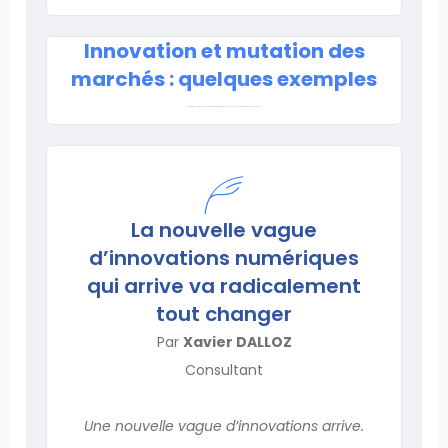
Innovation et mutation des
marchés : quelques exemples
Lorem ipsum dolor sit amet, consectetur adipiscing elit. Ut elit tellus, luctus nec ullamcorper mattis, pulvinar dapibus leo.
La nouvelle vague
d’innovations numériques
qui arrive va radicalement
tout changer
Par
Xavier DALLOZ
Consultant
Une nouvelle vague d’innovations arrive.