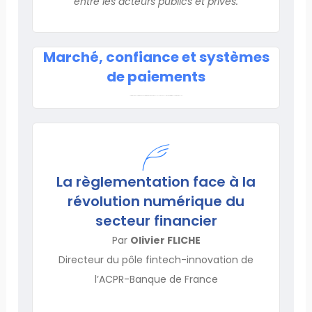
entre les acteurs publics et privés.
Marché, confiance et systèmes
de paiements
Lorem ipsum dolor sit amet, consectetur adipiscing elit. Ut elit tellus, luctus nec ullamcorper mattis, pulvinar dapibus leo.
La règlementation face à la
révolution numérique du
secteur financier
Par
Olivier FLICHE
Directeur du pôle fintech-innovation de
l’ACPR-Banque de France