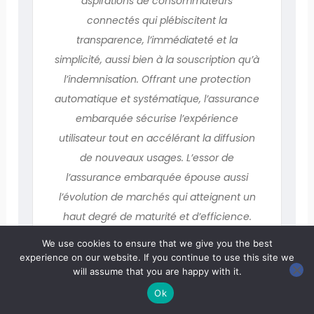
aspirations de consommateurs
connectés qui plébiscitent la
transparence, l’immédiateté et la
simplicité, aussi bien à la souscription qu’à
l’indemnisation. Offrant une protection
automatique et systématique, l’assurance
embarquée sécurise l’expérience
utilisateur tout en accélérant la diffusion
de nouveaux usages. L’essor de
l’assurance embarquée épouse aussi
l’évolution de marchés qui atteignent un
haut degré de maturité et d’efficience.
Les industriels sont incités à créer des
We use cookies to ensure that we give you the best
services connexes comme la protection
experience on our website. If you continue to use this site we
will assume that you are happy with it.
financière ou le financement afin
Ok
d’engendrer des revenus additionnels et