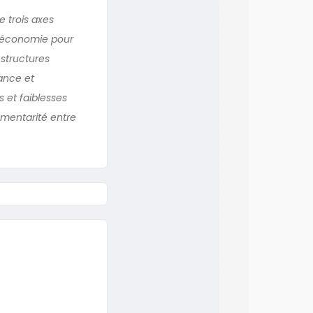
e trois axes
l’économie pour
 structures
ance et
 et faiblesses
mentarité entre