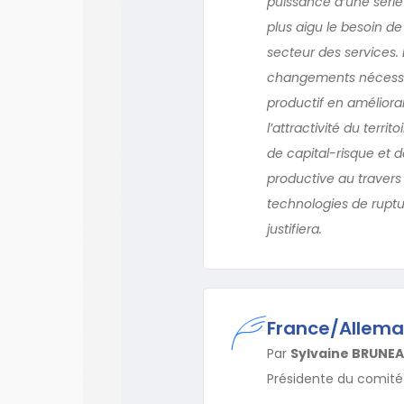
puissance d’une série
plus aigu le besoin de
secteur des services. 
changements nécessair
productif en amélioran
l’attractivité du terr
de capital-risque et de
productive au travers 
technologies de ruptu
justifiera.
France/Allemag
Par
Sylvaine BRUNE
Présidente du comité