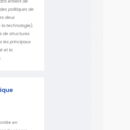
ans entiers de
 des politiques de
es deux
 la technologie),
ns de structures
s les principaux
é et la
.
lique
montée en