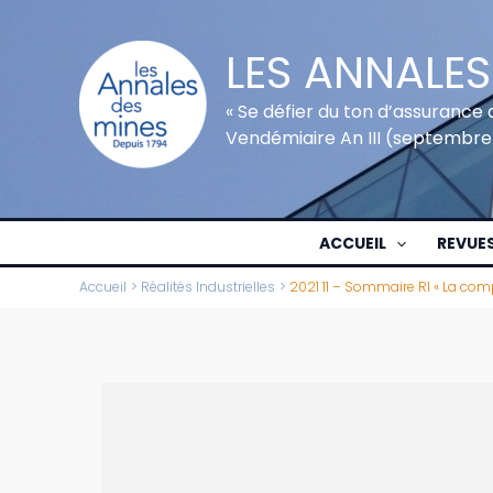
Aller
au
LES ANNALES
contenu
« Se défier du ton d’assurance 
Vendémiaire An III (septembre
ACCUEIL
REVUE
Accueil
Réalités Industrielles
2021 11 – Sommaire RI « La compé