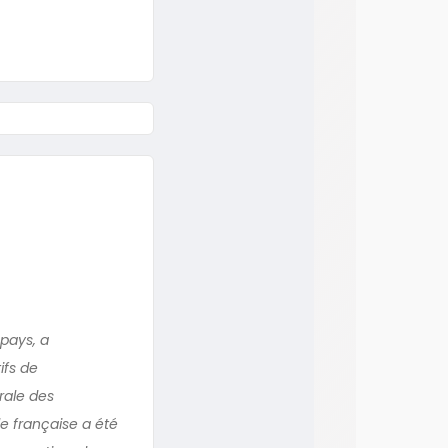
 pays, a
fs de
rale des
le française a été