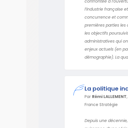
confrontée à l’ouvert
l’industrie française 
concurrence et comme
premières parties les 
les objectifs poursuiv
administratives qui ont
enjeux actuels (en part
démographie). La qua
La politique in
Par
Rémi LALLEMENT
France Stratégie
Depuis une décennie, l