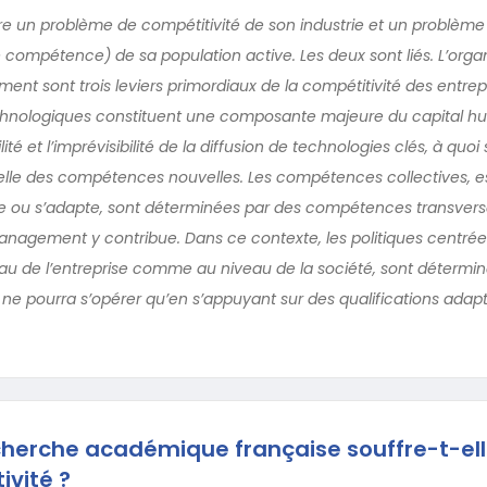
re un problème de compétitivité de son industrie et un problème
 compétence) de sa population active. Les deux sont liés. L’organi
nt sont trois leviers primordiaux de la compétitivité des entrepr
nologiques constituent une composante majeure du capital hum
ité et l’imprévisibilité de la diffusion de technologies clés, à quoi 
elle des compétences nouvelles. Les compétences collectives, es
ve ou s’adapte, sont déterminées par des compétences transversa
management y contribue. Dans ce contexte, les politiques centrées
eau de l’entreprise comme au niveau de la société, sont détermin
e ne pourra s’opérer qu’en s’appuyant sur des qualifications adap
cherche académique française souffre-t-el
ivité ?