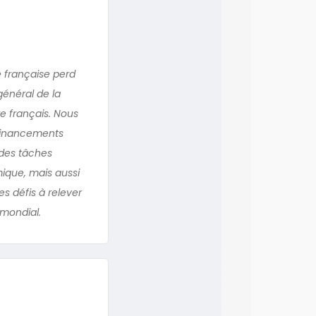
e française perd
général de la
e français. Nous
 financements
 des tâches
mique, mais aussi
s défis à relever
 mondial.