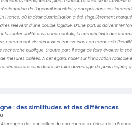
 d’enjeux systémiques au plan mondial. La crise de la Covid-19 
 réorientation de l’appareil industriel, y compris dans ses interact
En France, où la désindustrialisation a été singulièrement marqu
es relèvent d’une double logique. D’une part, ils doivent renfor
t la soutenabilité environnementale, la compétitivité des entrepr
itoire, notamment via des leviers transversaux en termes de fiscalit
 recherche publique. D’autre part, il s’agit de faire évoluer la spé
de mesures ciblées. À cet égard, miser sur l’innovation radicale e
re nécessitera sans doute de faire davantage de paris risqués, q
ne : des similitudes et des différences
AU
 Allemagne des conseillers du commerce extérieur de la France