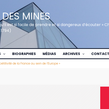
 DES MINES
qu’il est si facile de prendre et si dangereux d’écouter » 
 1794)
S
BIOGRAPHIES
MÉDIAS
ARCHIVES
CONTAC
titivité de la France au sein de l’Europe »