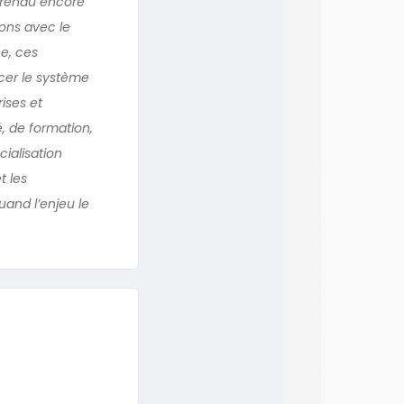
a rendu encore
ions avec le
ée, ces
cer le système
ises et
é, de formation,
cialisation
t les
uand l’enjeu le