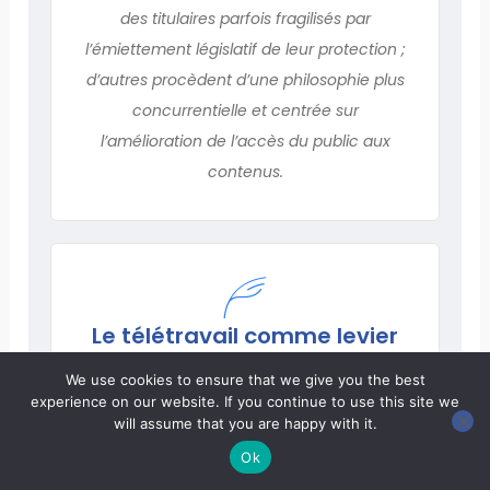
des titulaires parfois fragilisés par
l’émiettement législatif de leur protection ;
d’autres procèdent d’une philosophie plus
concurrentielle et centrée sur
l’amélioration de l’accès du public aux
contenus.
Le télétravail comme levier
d’aménagement des
We use cookies to ensure that we give you the best
territoires : des mythes
experience on our website. If you continue to use this site we
fondateurs à la crise
will assume that you are happy with it.
sanitaire
Ok
Par
Jean POULY