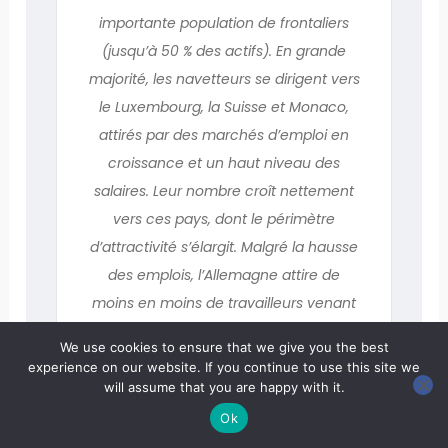
importante population de frontaliers
(jusqu’à 50 % des actifs). En grande
majorité, les navetteurs se dirigent vers
le Luxembourg, la Suisse et Monaco,
attirés par des marchés d’emploi en
croissance et un haut niveau des
salaires. Leur nombre croît nettement
vers ces pays, dont le périmètre
d’attractivité s’élargit. Malgré la hausse
des emplois, l’Allemagne attire de
moins en moins de travailleurs venant
de France, tandis que le nombre des
We use cookies to ensure that we give you the best
frontaliers diminue vers l’Espagne et
experience on our website. If you continue to use this site we
augmente moins que les années
will assume that you are happy with it.
précédentes vers la Belgique. Au
Ok
Luxembourg, à Monaco et dans une