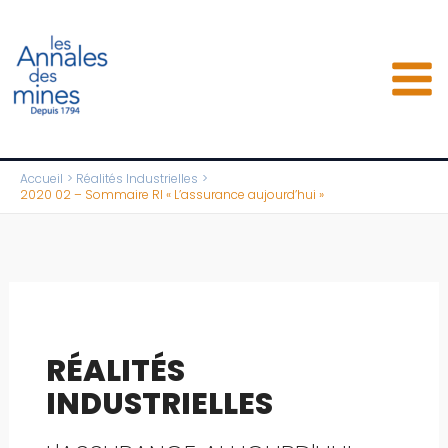
Aller
au
contenu
Accueil
Réalités Industrielles
2020 02 – Sommaire RI « L’assurance aujourd’hui »
RÉALITÉS
INDUSTRIELLES