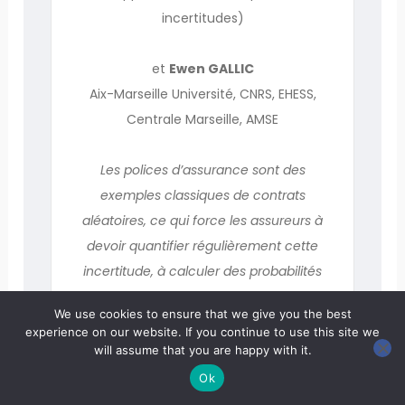
incertitudes)
et
Ewen GALLIC
Aix-Marseille Université, CNRS, EHESS,
Centrale Marseille, AMSE
Les polices d’assurance sont des
exemples classiques de contrats
aléatoires, ce qui force les assureurs à
devoir quantifier régulièrement cette
incertitude, à calculer des probabilités
pour proposer des primes « justes » au
We use cookies to ensure that we give you the best
regard des engagements qu’ils vont
experience on our website. If you continue to use this site we
prendre. N’est-il pas temps de
will assume that you are happy with it.
s’interroger sur cette pratique à l’heure
Ok
de l’explosion de l’intelligence