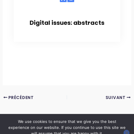
Digital issues: abstracts
PRÉCÉDENT
SUIVANT
We use cookies to ensure that we give you the best
experience on our website. If you continue to use this site we
Copyright © 2026 LES ANNALES DES MINES | Powered by
Thème WordPress Astra
will assume that you are happy with it.