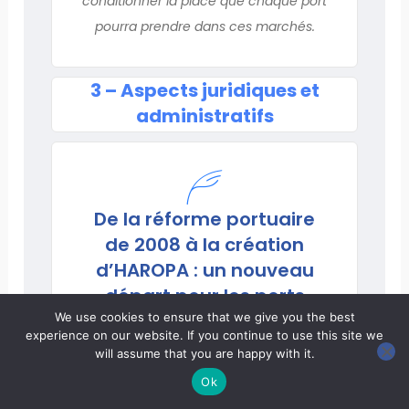
conditionner la place que chaque port
pourra prendre dans ces marchés.
3 – Aspects juridiques et
administratifs
De la réforme portuaire
de 2008 à la création
d’HAROPA : un nouveau
départ pour les ports
français
We use cookies to ensure that we give you the best
experience on our website. If you continue to use this site we
Par
Hervé MARTEL
will assume that you are happy with it.
Président du Directoire du Grand port
Ok
maritime du Havre et Président de