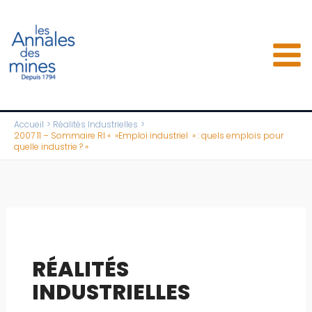
Aller
au
contenu
Accueil
Réalités Industrielles
2007 11 – Sommaire RI « »Emploi industriel » : quels emplois pour
quelle industrie ? »
RÉALITÉS
INDUSTRIELLES