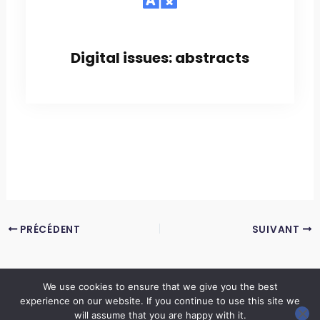
Digital issues: abstracts
PRÉCÉDENT
SUIVANT
We use cookies to ensure that we give you the best
experience on our website. If you continue to use this site we
Copyright © 2026 LES ANNALES DES MINES | Powered by
Thème WordPress Astra
will assume that you are happy with it.