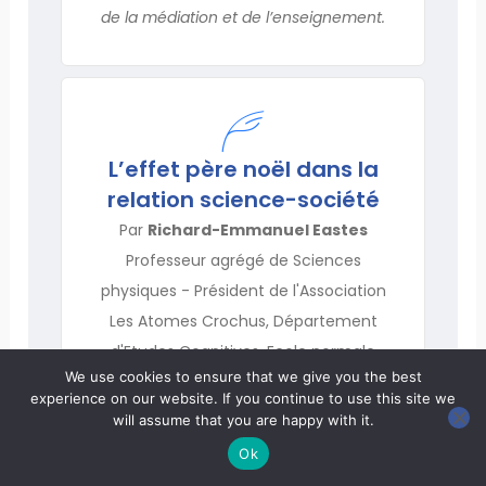
de la médiation et de l’enseignement.
L’effet père noël dans la
relation science-société
Par
Richard-Emmanuel Eastes
Professeur agrégé de Sciences
physiques - Président de l'Association
Les Atomes Crochus, Département
d'Etudes Cognitives, Ecole normale
We use cookies to ensure that we give you the best
supérieure
experience on our website. If you continue to use this site we
will assume that you are happy with it.
et
Francine Pellaud
Ok
Docteur en Sciences de l'éducation,