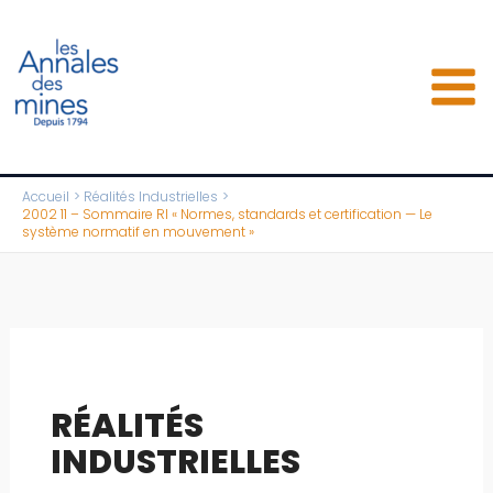
Aller
au
contenu
Accueil
Réalités Industrielles
2002 11 – Sommaire RI « Normes, standards et certification — Le
système normatif en mouvement »
RÉALITÉS
INDUSTRIELLES