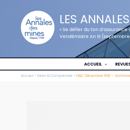
Aller
au
LES ANNALES
contenu
« Se défier du ton d’assurance 
Vendémiaire An III (septembre
ACCUEIL
REVUE
Accueil
Gérer & Comprendre
G&C Décembre 1991 — Sommai