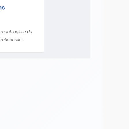
ns
lement, agisse de
ationnelle...