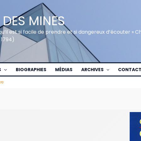
 DES MINES
qu’il est si facile de prendre et si dangereux d’écouter » 
 1794)
S
BIOGRAPHIES
MÉDIAS
ARCHIVES
CONTAC
re