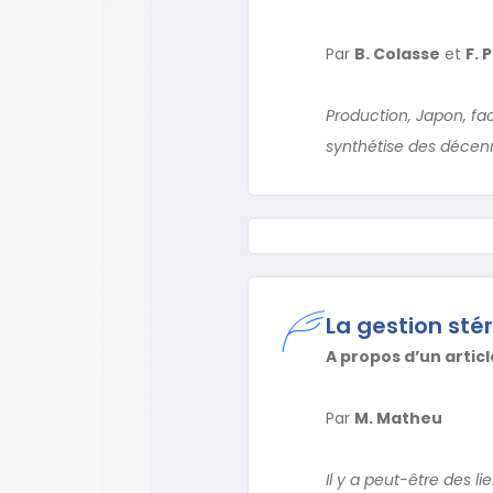
Par
B. Colasse
et
F. 
Production, Japon, fa
synthétise des décenn
La gestion st
A propos d’un arti
Par
M. Matheu
Il y a peut-être des l