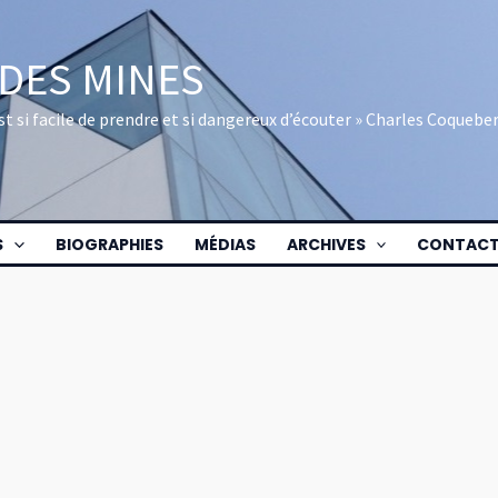
 DES MINES
 est si facile de prendre et si dangereux d’écouter » Charles Coquebe
S
BIOGRAPHIES
MÉDIAS
ARCHIVES
CONTAC