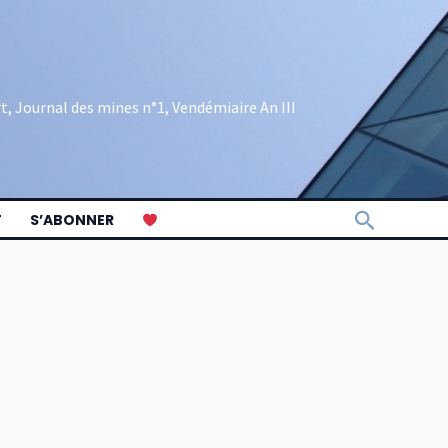
rt, Journal des mines n°1, Vendémiaire An III
Recherch
T
S’ABONNER