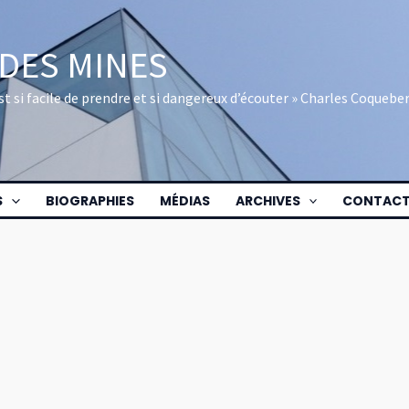
 DES MINES
 est si facile de prendre et si dangereux d’écouter » Charles Coquebe
S
BIOGRAPHIES
MÉDIAS
ARCHIVES
CONTAC