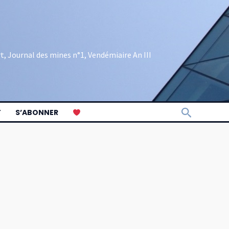
rt, Journal des mines n°1, Vendémiaire An III
Recherch
T
S’ABONNER